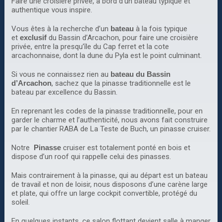
Faire une croisière privée, à bord d’un bateau typique et
authentique vous inspire.
Vous êtes à la recherche d’un
bateau
à la fois typique
et
exclusif
du Bassin d’Arcachon, pour faire une croisière
privée, entre la presqu’île du Cap ferret et la cote
arcachonnaise, dont la dune du Pyla est le point culminant.
Si vous ne connaissez rien au
bateau du Bassin
d’Arcachon
, sachez que la pinasse traditionnelle est le
bateau par excellence du Bassin.
En reprenant les codes de la pinasse traditionnelle, pour en
garder le charme et l’authenticité, nous avons fait construire
par le chantier RABA de La Teste de Buch, un pinasse cruiser.
Notre
Pinasse
cruiser est totalement ponté en bois et
dispose d’un roof qui rappelle celui des pinasses.
Mais contrairement à la pinasse, qui au départ est un bateau
de travail et non de loisir, nous disposons d’une carène large
et plate, qui offre un large cockpit convertible, protégé du
soleil.
En quelques instants, ce salon flottant devient salle à manger