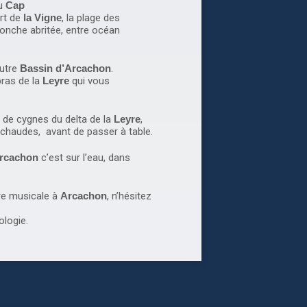
du
Cap
ort de
la Vigne
, la plage des
onche abritée, entre océan
utre
Bassin d’Arcachon
.
bras de la
Leyre
qui vous
 de cygnes du delta de la
Leyre
,
chaudes, avant de passer à table.
rcachon
c’est sur l’eau, dans
re musicale à
Arcachon
, n’hésitez
logie.