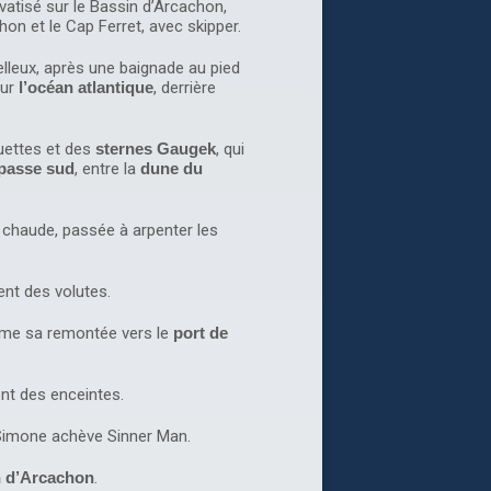
vatisé sur le Bassin d’Arcachon,
on et le Cap Ferret, avec skipper.
lleux, après une baignade au pied
sur
l’océan atlantique
, derrière
uettes et des
sternes
Gaugek
, qui
passe sud
, entre la
dune du
e chaude, passée à arpenter les
ent des volutes.
me sa remontée vers le
port de
ent des enceintes.
a Simone achève Sinner Man.
 d’Arcachon
.