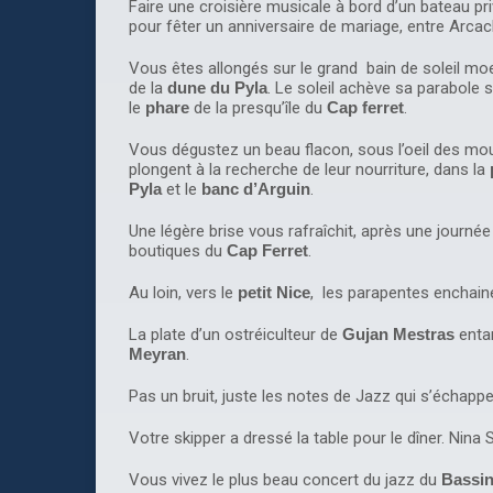
Faire une croisière musicale à bord d’un bateau pri
pour fêter un anniversaire de mariage, entre Arcach
Vous êtes allongés sur le grand bain de soleil moe
de la
dune du Pyla
. Le soleil achève sa parabole 
le
phare
de la presqu’île du
Cap ferret
.
Vous dégustez un beau flacon, sous l’oeil des mo
plongent à la recherche de leur nourriture, dans la
Pyla
et le
banc d’Arguin
.
Une légère brise vous rafraîchit, après une journé
boutiques du
Cap Ferret
.
Au loin, vers le
petit Nice
, les parapentes enchain
La plate d’un ostréiculteur de
Gujan Mestras
enta
Meyran
.
Pas un bruit, juste les notes de Jazz qui s’échapp
Votre skipper a dressé la table pour le dîner. Nin
Vous vivez le plus beau concert du jazz du
Bassin