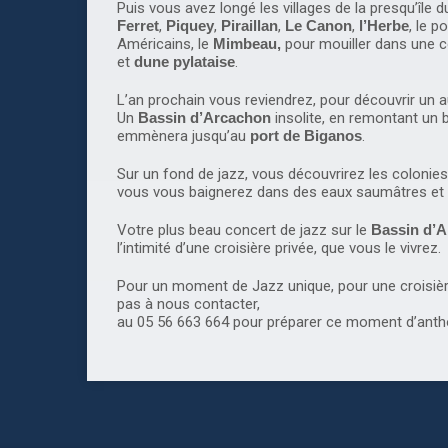
Puis vous avez longé les villages de la presqu’île 
Ferret
,
Piquey
,
Piraillan
,
Le Canon
,
l’Herbe
, le p
Américains, le
Mimbeau,
pour mouiller dans une c
et
dune
pylataise
.
L’an prochain vous reviendrez, pour découvrir un a
Un
Bassin d’Arcachon
insolite, en remontant un 
emmènera jusqu’au
port de Biganos
.
Sur un fond de jazz, vous découvrirez les colonies
vous vous baignerez dans des eaux saumâtres et 
Votre plus beau concert de jazz sur le
Bassin d’A
l’intimité d’une croisière privée, que vous le vivrez.
Pour un moment de Jazz unique, pour une croisiè
pas à nous contacter,
au 05 56 663 664 pour préparer ce moment d’antho