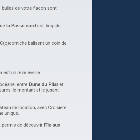
s bulles de votre flacon sont
 de
la Passe nord
est limpide;
C(o)corniche balisent un coin de
n
est un rêve éveillé.
 océane, entre
Dune du Pila
t et
heures, le montant et le jusant
ateau de location, avec Croisière
e unique.
a permis de découvrir
l’île aux