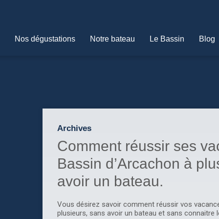
Nos dégustations
Notre bateau
Le Bassin
Blog
Archives
Comment réussir ses vac
Bassin d’Arcachon à plu
avoir un bateau.
Vous désirez savoir comment réussir vos vacance
plusieurs, sans avoir un bateau et sans connaitre l