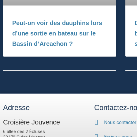
Peut-on voir des dauphins lors
d’une sortie en bateau sur le
Bassin d’Arcachon ?
Adresse
Contactez-n
Croisière Jouvence
Nous contacter
6 allée des 2 Écluses
Ecrivez-nous