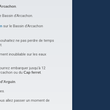
’Arcachon
.
le Bassin d’Arcachon.
on
sur le Bassin d’Arcachon
souhaitez ne pas perdre de temps
t.
ent inoubliable sur les eaux
pourrez embarquer jusqu’à 12
’Arcachon ou du
Cap ferret
.
 d’Arguin
.
es.
vous allez passer un moment de