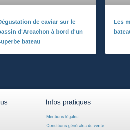
Dégustation de caviar sur le
Les m
bassin d’Arcachon à bord d’un
batea
superbe bateau
ous
Infos pratiques
Mentions légales
Conditions générales de vente